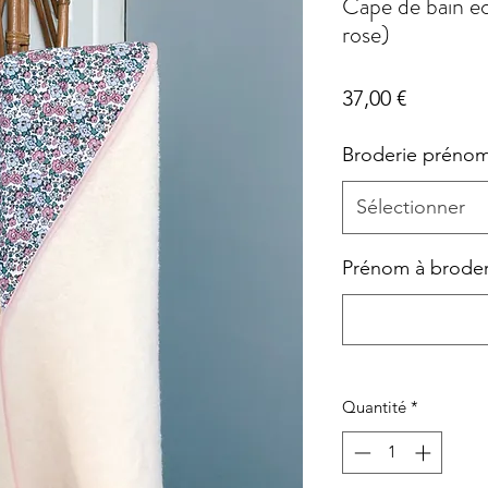
Cape de bain écr
rose)
Prix
37,00 €
Broderie préno
Sélectionner
Prénom à broder (
Quantité
*