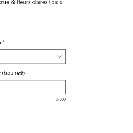
ue & fleurs claires (biais
m
*
facultatif)
0/500