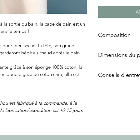
Aj
 la sortie du bain, la cape de bain est un
dans le temps !
Composition
pour bien sécher la tête, son grand
Eponge 100% co
garderont bébé au chaud après le bain.
Dimensions du p
Motif en coton o
Certifié Oeko-tex
bante grâce à son éponge 100% coton, la
75x75 cm
en double gaze de coton unie, elle est
Conseils d'entre
Lavage en machin
Séchage à l'air l
ou est fabriqué à la commande, à la
de fabrication/expédition est 10-15 jours