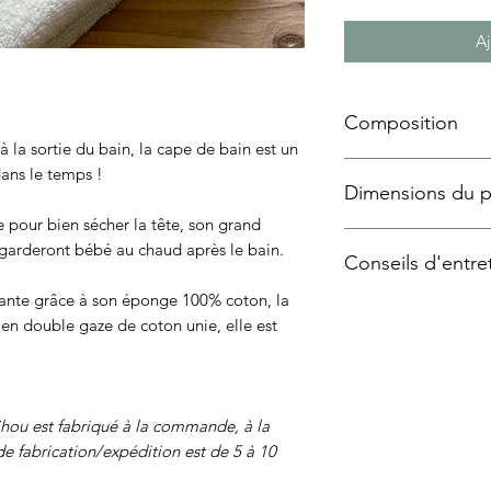
Aj
Composition
 la sortie du bain, la cape de bain est un
Eponge 100% co
dans le temps !
Dimensions du p
Motif en coton o
Certifié Oeko-tex
pour bien sécher la tête, son grand
75x75 cm
garderont bébé au chaud après le bain.
Conseils d'entre
bante grâce à son éponge 100% coton, la
Lavage en machin
en double gaze de coton unie, elle est
Séchage à l'air l
ou est fabriqué à la commande, à la
de fabrication/expédition est de 5 à 10