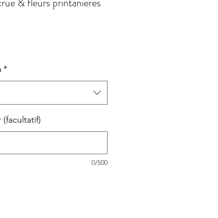
rue & fleurs printanières
m
*
facultatif)
0/500