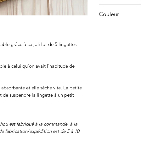
Lavage en machin
Couleur
Séchage à l'air l
Après le lavage l
Moutarde
à se rétracter, un
redonnera son form
Le savon au fiel 
table grâce à ce joli lot de 5 lingettes
tâches tenaces. 
décrassage en pr
prendre un bain 
le à celui qu'on avait l'habitude de
percarbonate.
 absorbante et elle sèche vite. La petite
 de suspendre la lingette à un petit
ou est fabriqué à la commande, à la
de fabrication/expédition est de 5 à 10