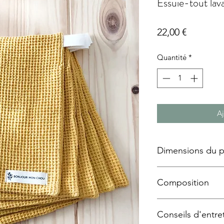
Essuie-tout lav
Prix
22,00 €
Quantité
*
Aj
Dimensions du p
20x20 cm
Composition
Coton nid d'abeil
Conseils d'entre
Certifié Oeko-tex