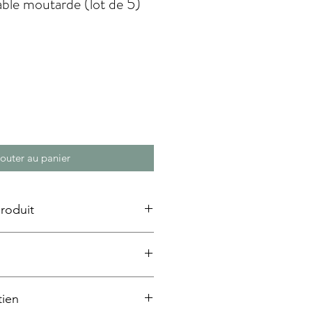
able moutarde (lot de 5)
outer au panier
roduit
le.
tien
.